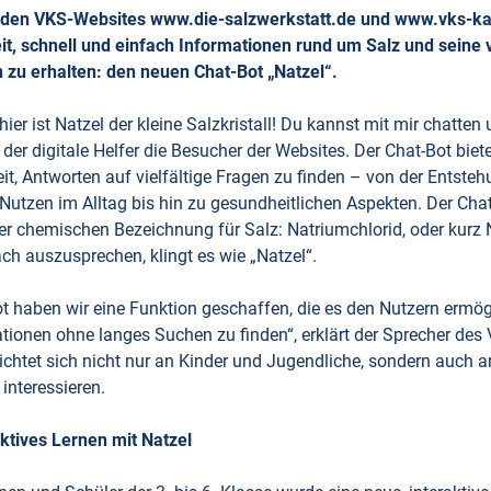
uf den VKS-Websites www.die-salzwerkstatt.de und www.vks-kal
it, schnell und einfach Informationen rund um Salz und seine v
 zu erhalten: den neuen Chat-Bot „Natzel“.
ier ist Natzel der kleine Salzkristall! Du kannst mit mir chatten
 der digitale Helfer die Besucher der Websites. Der Chat-Bot biet
eit, Antworten auf vielfältige Fragen zu finden – von der Entst
 Nutzen im Alltag bis hin zu gesundheitlichen Aspekten. Der Ch
r chemischen Bezeichnung für Salz: Natriumchlorid, oder kurz
ach auszusprechen, klingt es wie „Natzel“.
 haben wir eine Funktion geschaffen, die es den Nutzern ermögl
onen ohne langes Suchen zu finden“, erklärt der Sprecher des V
richtet sich nicht nur an Kinder und Jugendliche, sondern auch 
 interessieren.
aktives Lernen mit Natzel