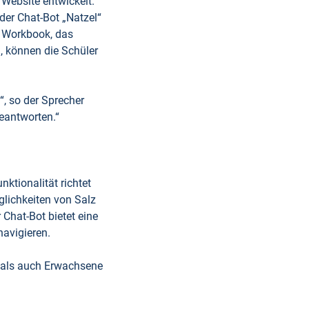
 Website entwickelt.
er Chat-Bot „Natzel“
e Workbook, das
, können die Schüler
, so der Sprecher
beantworten.“
nktionalität richtet
glichkeiten von Salz
 Chat-Bot bietet eine
navigieren.
 als auch Erwachsene