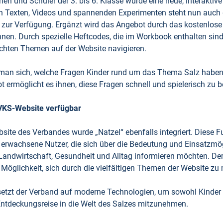
nnen und Schüler der 3. bis 6. Klasse wurde eine neue, interaktive
n Texten, Videos und spannenden Experimenten steht nun auch d
ter zur Verfügung. Ergänzt wird das Angebot durch das kostenlos
nnen. Durch spezielle Heftcodes, die im Workbook enthalten sind
chten Themen auf der Website navigieren.
an sich, welche Fragen Kinder rund um das Thema Salz haben“
ot ermöglicht es ihnen, diese Fragen schnell und spielerisch zu 
 VKS-Website verfügbar
bsite des Verbandes wurde „Natzel“ ebenfalls integriert. Diese Fu
 erwachsene Nutzer, die sich über die Bedeutung und Einsatzmö
, Landwirtschaft, Gesundheit und Alltag informieren möchten. Der
e Möglichkeit, sich durch die vielfältigen Themen der Website zu 
setzt der Verband auf moderne Technologien, um sowohl Kinder
ntdeckungsreise in die Welt des Salzes mitzunehmen.