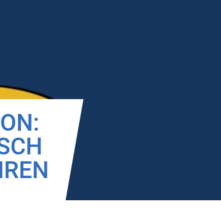
ION:
ISCH
HREN