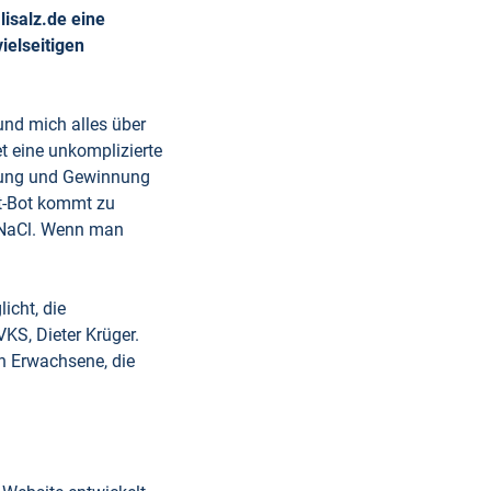
isalz.de eine
ielseitigen
 und mich alles über
et eine unkomplizierte
ehung und Gewinnung
at-Bot kommt zu
 NaCl. Wenn man
icht, die
KS, Dieter Krüger.
an Erwachsene, die