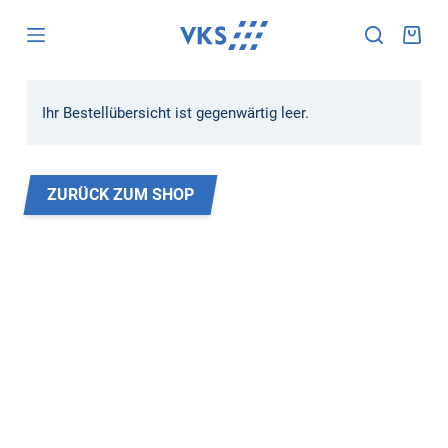
Z
u
m
I
Ihr Bestellübersicht ist gegenwärtig leer.
n
h
a
l
ZURÜCK ZUM SHOP
t
s
p
r
i
n
g
e
n