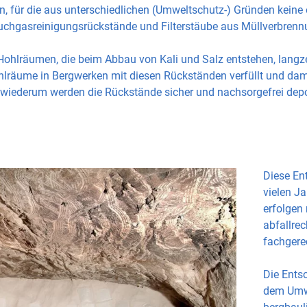
 an, für die aus unterschiedlichen (Umweltschutz-) Gründen kein
auchgasreinigungsrückstände und Filterstäube aus Müllverbren
Hohlräumen, die beim Abbau von Kali und Salz entstehen, langzeit
äume in Bergwerken mit diesen Rückständen verfüllt und damit 
wiederum werden die Rückstände sicher und nachsorgefrei depo
Diese En
vielen J
erfolgen
abfallrec
fachgere
Die Entso
dem Umwe