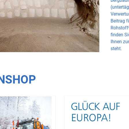
bergbaul
(untertäg
Verwertu
Beitrag f
Rohstoff
finden Si
Ihnen z
steht.
NSHOP