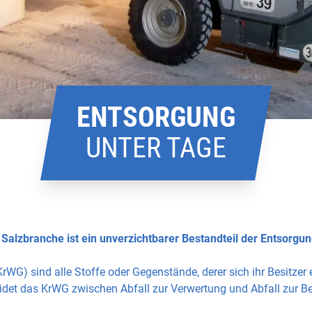
ENTSORGUNG
UNTER TAGE
d Salzbranche ist ein unverzichtbarer Bestandteil der Entsorgun
rWG) sind alle Stoffe oder Gegenstände, derer sich ihr Besitzer e
idet das KrWG zwischen Abfall zur Verwertung und Abfall zur Be