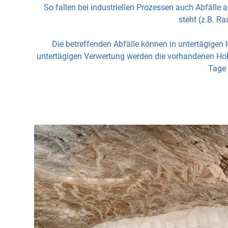
So fallen bei industriellen Prozessen auch Abfälle
steht (z.B. R
Die betreffenden Abfälle können in untertägigen 
untertägigen Verwertung werden die vorhandenen Hohlr
Tage 