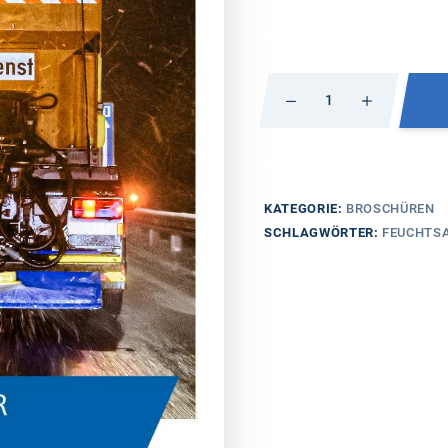
Im
Winter
sicher
unterwegs
Menge
KATEGORIE:
BROSCHÜREN
SCHLAGWÖRTER:
FEUCHTS