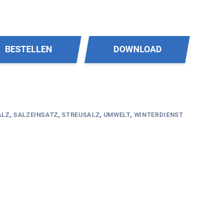
BESTELLEN
DOWNLOAD
ALZ
,
SALZEINSATZ
,
STREUSALZ
,
UMWELT
,
WINTERDIENST