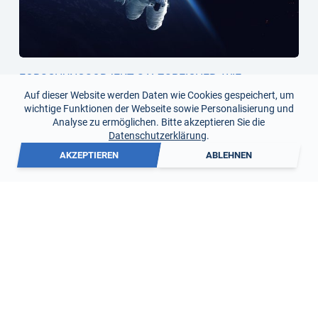
FORSCHUNGSOBJEKT SALZSPEICHER: WIE
ASTRONAUTEN EINE ÜBERRASCHENDE ENTDECKUNG
Auf dieser Website werden Daten wie Cookies gespeichert, um
ERMÖGLICHTEN
wichtige Funktionen der Webseite sowie Personalisierung und
20. Juli 2026
Analyse zu ermöglichen. Bitte akzeptieren Sie die
Datenschutzerklärung
.
AKZEPTIEREN
ABLEHNEN