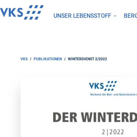
Z
u
UNSER LEBENSSTOFF
BER
m
I
n
h
a
l
VKS
/
PUBLIKATIONEN
/
WINTERDIENST 2/2022
t
s
p
r
i
n
g
e
n